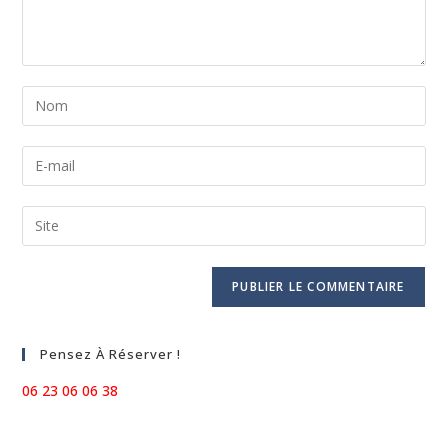
Enter
your
name
Enter
or
your
username
email
Saisir
to
address
l’URL
comment
to
de
comment
votre
site
(facultatif)
Pensez À Réserver !
06 23 06 06 38