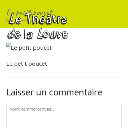
Skip
Le petit poucet
to
content
>
Le petit poucet
>
Le petit poucet
Le petit poucet
Laisser un commentaire
Comment