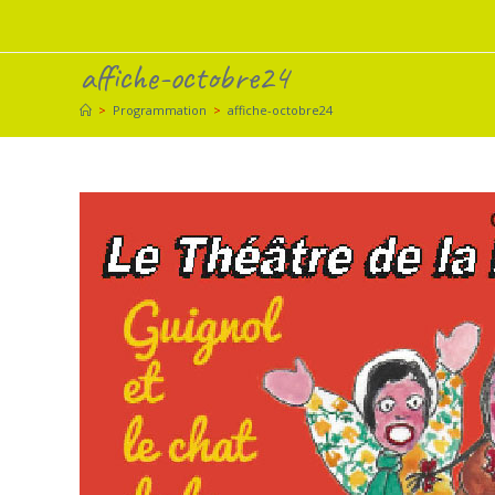
Skip
to
affiche-octobre24
content
>
Programmation
>
affiche-octobre24